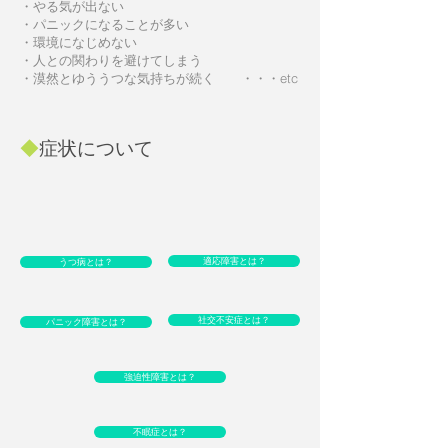
・やる気が出ない
・パニックになることが多い
・環境になじめない
・人との関わりを避けてしまう
・漠然とゆううつな気持ちが続く ・・・etc
◆
症状について
適応障害とは？
うつ病とは？
社交不安症とは？
パニック障害とは？
強迫性障害とは？
不眠症とは？