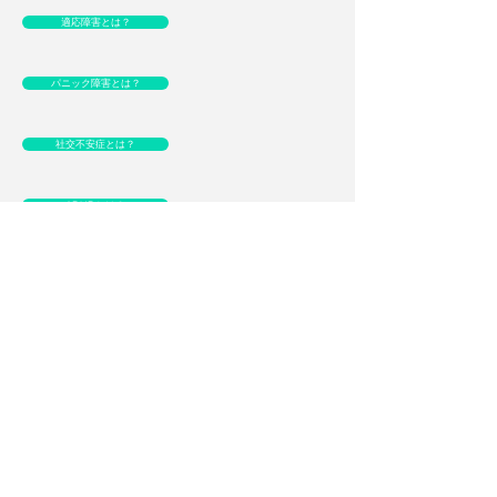
適応障害とは？
パニック障害とは？
社交不安症とは？
ADHDとは？
月経前症候群とは？
統合失調症とは？
強迫性障害とは？
不眠症とは？