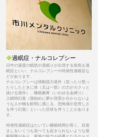
◆
過眠症・ナルコレプシー
日中の過度の眠気や居眠りが出現する病気を過
眠症といい、ナルコレプシーや特発性過眠症な
どがあります。
ナルコレプシーは情動脱力発作（笑ったり怒っ
たりしたときに体（又は一部）の力がカクッと
抜ける発作）、睡眠麻痺（いわゆる金縛り）、
入眠時幻覚（寝始めに夢か現実か分からないよ
うな人や物を鮮明に感じる、恐怖感や息苦しさ
を伴う幻覚）といった症状を伴うことがありま
す。
特発性過眠症はたいてい睡眠時間が長く、目覚
ましをいくつも並べても起きられないような覚
醒困難があり、家族の協力が必要となるケース