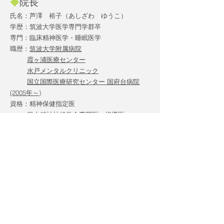
◆
院長
氏名：芦澤 裕子（あしざわ ゆうこ）
学歴：筑波大学医学専門学群卒
専門：臨床精神医学・睡眠医学
職歴：
筑波大学附属病院
霞ヶ浦医療センター
水戸メンタルクリニック
国立国際医療研究センター 国府台病院
(2005年～)
資格：精神保健指定医
日本精神神経学会
専門医・指導医
日本睡眠学会
総合専門医・指導医
認定産業医
臨床研修指導医
Call
047-307-9191