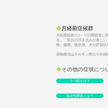
◆
月経前症候群
月経開始前の3～10日間程度
る」「気分の浮き沈みが激しい
痛、腹痛、倦怠感、水分貯留症
薬物療法はホルモン療法や向精
◆
その他の症状につ
うつ病とは？
強迫性障害とは？